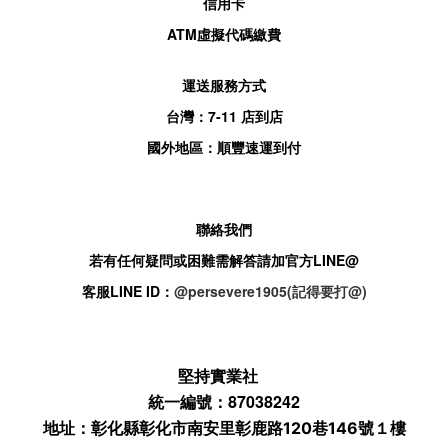
信用卡
ATM
虛擬代碼繳費
運送服務方式
台灣：
7-11
店到店
國外地區：順豐速運到付
聯絡我們
若有任何疑問或困難需解答請加官方
LINE@
客服
LINE ID：
@persevere1905(記得要打@)
堅持實業社
統一編號：87038242
地址：
彰化縣彰化市南安里彰鹿路120巷146號１樓