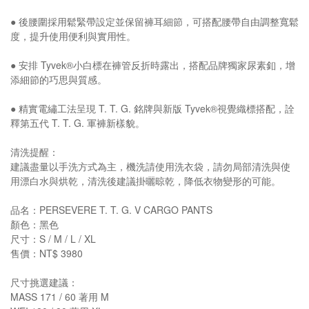
● 後腰圍採用鬆緊帶設定並保留褲耳細節，可搭配腰帶自由調整寬鬆
度，提升使用便利與實用性。
● 安排 Tyvek®小白標在褲管反折時露出，搭配品牌獨家尿素釦，增
添細節的巧思與質感。
● 精實電繡工法呈現 T. T. G. 銘牌與新版 Tyvek®視覺織標搭配，詮
釋第五代 T. T. G. 軍褲新樣貌。
清洗提醒：
建議盡量以手洗方式為主，機洗請使用洗衣袋，請勿局部清洗與使
用漂白水與烘乾，清洗後建議掛曬晾乾，降低衣物變形的可能。
品名：PERSEVERE T. T. G. V CARGO PANTS
顏色：黑色
尺寸：S / M / L / XL
售價：NT$ 3980
尺寸挑選建議：
MASS 171 / 60 著用 M