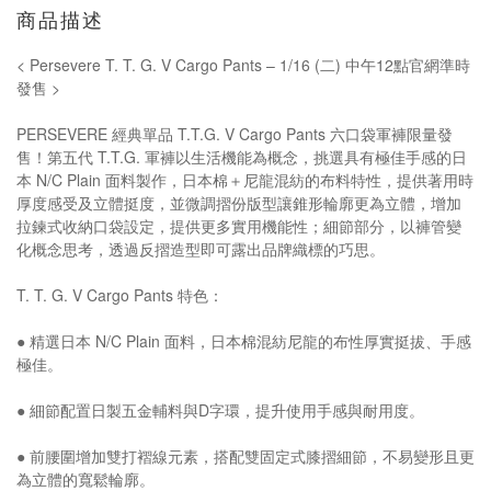
商品描述
< Persevere T. T. G. V Cargo Pants – 1/16 (二) 中午12點官網準時
發售 >
PERSEVERE 經典單品 T.T.G. V Cargo Pants 六口袋軍褲限量發
售！第五代 T.T.G. 軍褲以生活機能為概念，挑選具有極佳手感的日
本 N/C Plain 面料製作，日本棉＋尼龍混紡的布料特性，提供著用時
厚度感受及立體挺度，並微調摺份版型讓錐形輪廓更為立體，增加
拉鍊式收納口袋設定，提供更多實用機能性；細節部分，以褲管變
化概念思考，透過反摺造型即可露出品牌織標的巧思。
T. T. G. V Cargo Pants 特色：
● 精選日本 N/C Plain 面料，日本棉混紡尼龍的布性厚實挺拔、手感
極佳。
● 細節配置日製五金輔料與D字環，提升使用手感與耐用度。
● 前腰圍增加雙打褶線元素，搭配雙固定式膝摺細節，不易變形且更
為立體的寬鬆輪廓。