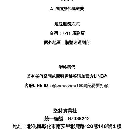
ATM
虛擬代碼繳費
運送服務方式
台灣：
7-11
店到店
國外地區：順豐速運到付
聯絡我們
若有任何疑問或困難需解答請加官方
LINE@
客服
LINE ID：
@persevere1905(記得要打@)
堅持實業社
統一編號：87038242
地址：
彰化縣彰化市南安里彰鹿路120巷146號１樓