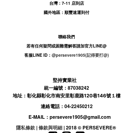
台灣：
7-11
店到店
國外地區：順豐速運到付
聯絡我們
若有任何疑問或困難需解答請加官方
LINE@
客服
LINE ID：
@persevere1905(記得要打@)
堅持實業社
統一編號：87038242
地址：
彰化縣彰化市南安里彰鹿路120巷146號１樓
連絡電話：04-22450212
E-MAIL：
persevere1905@gmail.com
隱私條款
|
條款與明細
| 2018 © PERSEVERE
®