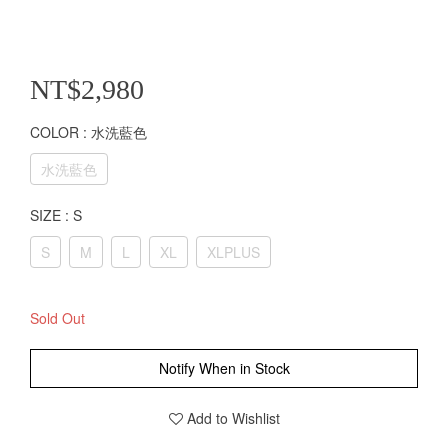
NT$2,980
COLOR
: 水洗藍色
水洗藍色
SIZE
: S
S
M
L
XL
XLPLUS
Sold Out
Notify When in Stock
Add to Wishlist