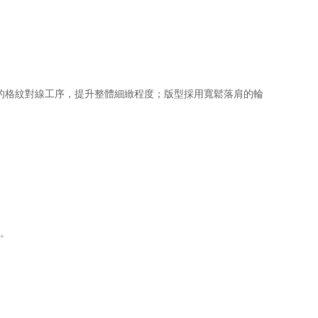
式的格紋對線工序，提升整體細緻程度；版型採用寬鬆落肩的輪
感。