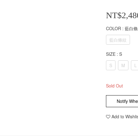
NT$2,48
COLOR
: 藍白
藍白條紋
SIZE
: S
S
M
L
Sold Out
Notify Whe
Add to Wishli