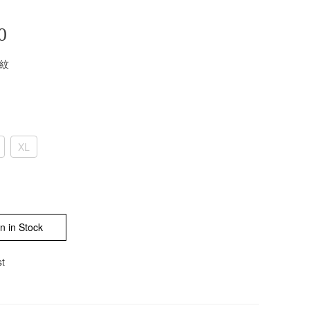
0
條紋
XL
n in Stock
st