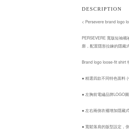
DESCRIPTION
< Persevere brand logo
PERSEVERE 寬版
廓，配置隱形拉鍊的隱藏
Brand logo loose-fit shi
● 精選四款不同特色面料 
● 左胸前電繡品牌LOG
● 左右兩側衣襬增加隱藏
● 寬鬆落肩的版型設定，