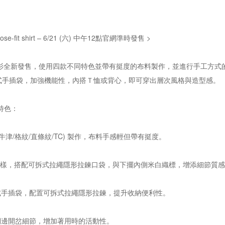
 loose-fit shirt – 6/21 (六) 中午12點官網準時發售 >
短袖襯衫全新發售，使用四款不同特色並帶有挺度的布料製作，並進行手工方
式手插袋，加強機能性，內搭Ｔ恤或背心，即可穿出層次風格與造型感。
rt 特色：
(牛津/格紋/直條紋/TC) 製作，布料手感輕但帶有挺度。
O圖樣，搭配可拆式拉繩隱形拉鍊口袋，與下擺內側米白織標，增添細節質
式手插袋，配置可拆式拉繩隱形拉鍊，提升收納便利性。
側邊開岔細節，增加著用時的活動性。