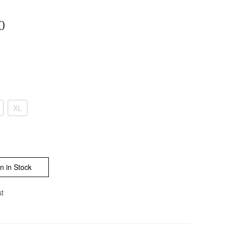
0
XL
n in Stock
st