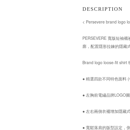
DESCRIPTION
< Persevere brand logo
PERSEVERE 寬版
廓，配置隱形拉鍊的隱藏
Brand logo loose-fit shi
● 精選四款不同特色面料 
● 左胸前電繡品牌LOG
● 左右兩側衣襬增加隱藏
● 寬鬆落肩的版型設定，