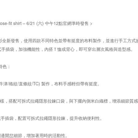
 loose-fit shirt – 6/21 (六) 中午12點官網準時發售 >
短袖襯衫全新發售，使用四款不同特色並帶有挺度的布料製作，並進行手工方
式手插袋，加強機能性，內搭Ｔ恤或背心，即可穿出層次風格與造型感。
rt 特色：
(牛津/格紋/直條紋/TC) 製作，布料手感輕但帶有挺度。
O圖樣，搭配可拆式拉繩隱形拉鍊口袋，與下擺內側米白織標，增添細節質
式手插袋，配置可拆式拉繩隱形拉鍊，提升收納便利性。
側邊開岔細節，增加著用時的活動性。