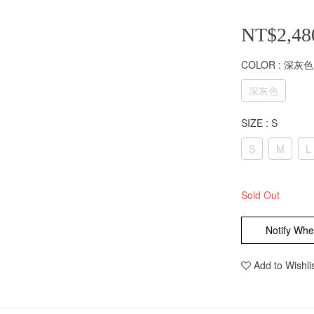
NT$2,48
COLOR
: 深灰色
深灰色
SIZE
: S
S
M
L
Sold Out
Notify Whe
Add to Wishli