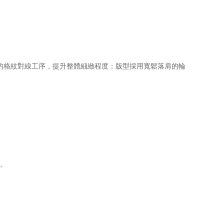
式的格紋對線工序，提升整體細緻程度；版型採用寬鬆落肩的輪
感。