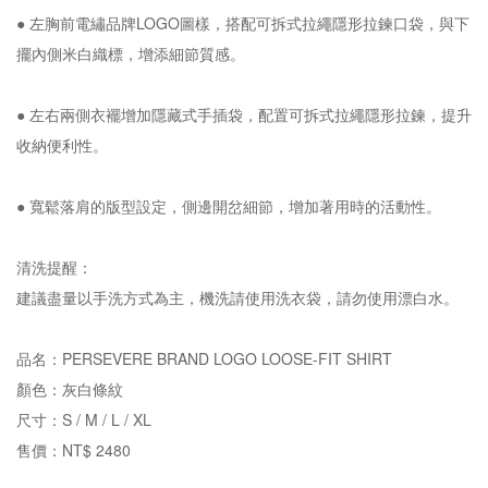
● 左胸前電繡品牌LOGO圖樣，搭配可拆式拉繩隱形拉鍊口袋，與下
擺內側米白織標，增添細節質感。
● 左右兩側衣襬增加隱藏式手插袋，配置可拆式拉繩隱形拉鍊，提升
收納便利性。
● 寬鬆落肩的版型設定，側邊開岔細節，增加著用時的活動性。
清洗提醒：
建議盡量以手洗方式為主，機洗請使用洗衣袋，請勿使用漂白水。
品名：PERSEVERE BRAND LOGO LOOSE-FIT SHIRT
顏色：灰白條紋
尺寸：S / M / L / XL
售價：NT$ 2480