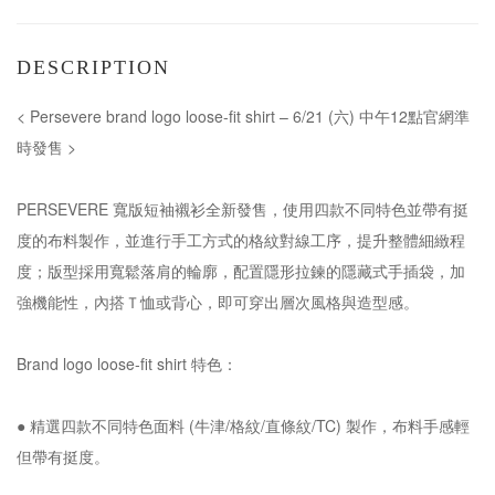
DESCRIPTION
< Persevere brand logo loose-fit shirt – 6/21 (六) 中午12點官網準
時發售 >
PERSEVERE 寬版短袖襯衫全新發售，使用四款不同特色並帶有挺
度的布料製作，並進行手工方式的格紋對線工序，提升整體細緻程
度；版型採用寬鬆落肩的輪廓，配置隱形拉鍊的隱藏式手插袋，加
強機能性，內搭Ｔ恤或背心，即可穿出層次風格與造型感。
Brand logo loose-fit shirt 特色：
● 精選四款不同特色面料 (牛津/格紋/直條紋/TC) 製作，布料手感輕
但帶有挺度。