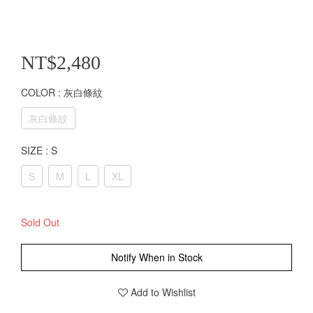
NT$2,480
COLOR
: 灰白條紋
灰白條紋
SIZE
: S
S
M
L
XL
Sold Out
Notify When in Stock
Add to Wishlist