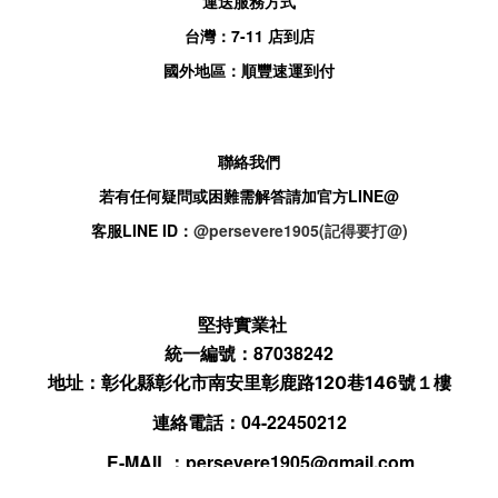
運送服務方式
台灣：
7-11
店到店
國外地區：順豐速運到付
聯絡我們
若有任何疑問或困難需解答請加官方
LINE@
客服
LINE ID：
@persevere1905(記得要打@)
堅持實業社
統一編號：87038242
地址：
彰化縣彰化市南安里彰鹿路120巷146號１樓
連絡電話：04-22450212
E-MAIL：
persevere1905@gmail.com