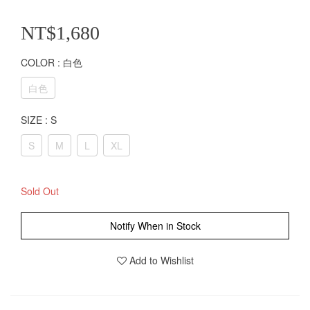
NT$1,680
COLOR
: 白色
白色
SIZE
: S
S
M
L
XL
Sold Out
Notify When in Stock
Add to Wishlist