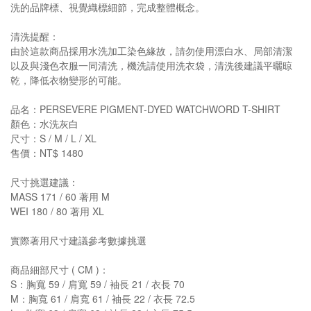
洗的品牌標、視覺織標細節，完成整體概念。
清洗提醒：
由於這款商品採用水洗加工染色緣故，請勿使用漂白水、局部清潔
以及與淺色衣服一同清洗，機洗請使用洗衣袋，清洗後建議平曬晾
乾，降低衣物變形的可能。
品名：PERSEVERE PIGMENT-DYED WATCHWORD T-SHIRT
顏色：水洗灰白
尺寸：S / M / L / XL
售價：NT$ 1480
尺寸挑選建議：
MASS 171 / 60 著用 M
WEI 180 / 80 著用 XL
實際著用尺寸建議參考數據挑選
商品細部尺寸 ( CM )：
S：胸寬 59 / 肩寬 59 / 袖長 21 / 衣長 70
M：胸寬 61 / 肩寬 61 / 袖長 22 / 衣長 72.5