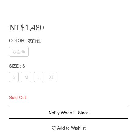
NT$1,480
COLOR
: 灰白色
灰白色
SIZE
: S
S
M
L
XL
Sold Out
Notify When in Stock
Add to Wishlist