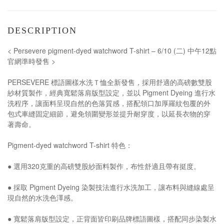
DESCRIPTION
< Persevere pigment-dyed watchword T-shirt – 6/10 (二) 中午12點
官網準時發售 >
PERSEVERE 標語圖樣水洗Ｔ恤全新發售，採用舒適的高磅數雙股
紗材質製作，經典寬鬆落肩版型設定，並以 Pigment Dyeing 進行水
洗程序，讓面料呈現自然的色落質感，搭配領口加厚羅紋包覆的外
包式車縫固定細節，避免領圍變形並提升耐穿度，以延長衣物的穿
著壽命。
Pigment-dyed watchword T-shirt 特色：
● 選用320克重的高磅雙股紗面料製作，布性舒適且帶有挺度。
● 採取 Pigment Dyeing 染製技法進行水洗加工，讓布料與縫線處呈
現自然的水洗色澤感。
● 寬鬆落肩版型設定，正背面皆印刷品牌標語圖樣，搭配同步染製水