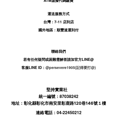
ATM
虛擬代碼繳費
運送服務方式
台灣：
7-11
店到店
國外地區：順豐速運到付
聯絡我們
若有任何疑問或困難需解答請加官方
LINE@
客服
LINE ID：
@persevere1905(記得要打@)
堅持實業社
統一編號：87038242
地址：
彰化縣彰化市南安里彰鹿路120巷146號１樓
連絡電話：04-22450212