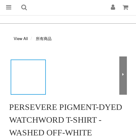
View All
所有商品
PERSEVERE PIGMENT-DYED
WATCHWORD T-SHIRT -
WASHED OFF-WHITE