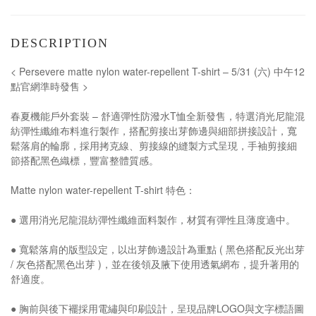
DESCRIPTION
< Persevere matte nylon water-repellent T-shirt – 5/31 (六) 中午12
點官網準時發售 >
春夏機能戶外套裝 – 舒適彈性防潑水T恤全新發售，特選消光尼龍混
紡彈性纖維布料進行製作，搭配剪接出芽飾邊與細部拼接設計，寬
鬆落肩的輪廓，採用拷克線、剪接線的縫製方式呈現，手袖剪接細
節搭配黑色織標，豐富整體質感。
Matte nylon water-repellent T-shirt 特色：
● 選用消光尼龍混紡彈性纖維面料製作，材質有彈性且薄度適中。
● 寬鬆落肩的版型設定，以出芽飾邊設計為重點 ( 黑色搭配反光出芽
/ 灰色搭配黑色出芽 )，並在後領及腋下使用透氣網布，提升著用的
舒適度。
● 胸前與後下襬採用電繡與印刷設計，呈現品牌LOGO與文字標語圖