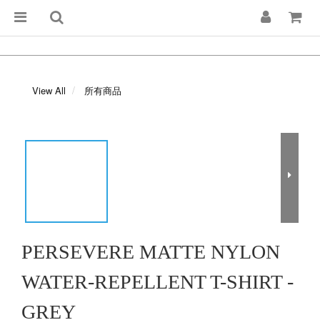
View All
所有商品
PERSEVERE MATTE NYLON
WATER-REPELLENT T-SHIRT -
GREY