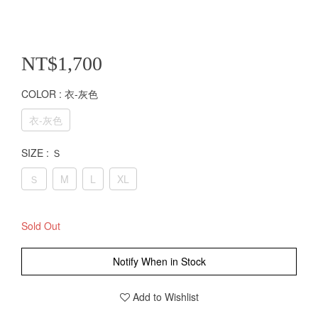
NT$1,700
COLOR
: 衣-灰色
衣-灰色
SIZE
: Ｓ
Ｓ
M
L
XL
Sold Out
Notify When in Stock
Add to Wishlist