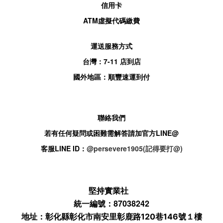
信用卡
ATM
虛擬代碼繳費
運送服務方式
台灣：
7-11
店到店
國外地區：順豐速運到付
聯絡我們
若有任何疑問或困難需解答請加官方
LINE@
客服
LINE ID：
@persevere1905(記得要打@)
堅持實業社
統一編號：87038242
地址：
彰化縣彰化市南安里彰鹿路120巷146號１樓