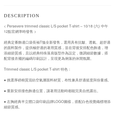
DESCRIPTION
< Persevere trimmed classic L/S pocket T-shirt – 10/18 (六) 中午
12點官網準時發售 >
經典定番飾邊口袋長袖T恤全新發售，選用具有抗皺、透氣、超舒適
的面料製作，提供極舒適的著用質感，並在背後安排配色飾邊，增
添細節質感，且以經典特殊落肩版型作為設定，微調細節數據，搭
配背後衣襬的編碼印刷設計，呈現更為俐落的休閒氛圍。
Trimmed classic L/S pocket T-shirt 特色：
● 挑選厚磅棉質混紡空氣層面料材質，布性兼具舒適挺度與份量感。
● 重新安排撞色飾邊位置，讓著用活動時都能完美自然露出。
● 左胸經典半立體口袋印刷品牌LOGO圖樣，搭配白色視覺織標增添
細節質感。