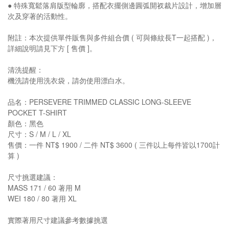
● 特殊寬鬆落肩版型輪廓，搭配衣擺側邊圓弧開衩裁片設計，增加層
次及穿著的活動性。
附註：本次提供單件販售與多件組合價 ( 可與條紋長T一起搭配 )，
詳細說明請見下方 [ 售價 ]。
清洗提醒：
機洗請使用洗衣袋，請勿使用漂白水。
品名：PERSEVERE TRIMMED CLASSIC LONG-SLEEVE
POCKET T-SHIRT
顏色：黑色
尺寸：S / M / L / XL
售價：一件 NT$ 1900 / 二件 NT$ 3600 ( 三件以上每件皆以1700計
算 )
尺寸挑選建議：
MASS 171 / 60 著用 M
WEI 180 / 80 著用 XL
實際著用尺寸建議參考數據挑選