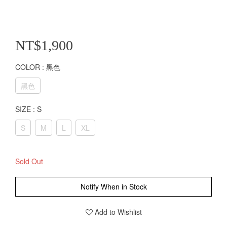
NT$1,900
COLOR
: 黑色
黑色
SIZE
: S
S
M
L
XL
Sold Out
Notify When in Stock
Add to Wishlist