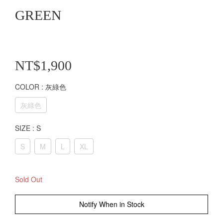
GREEN
NT$1,900
COLOR
: 灰綠色
灰綠色
SIZE
: S
S
M
L
XL
Sold Out
Notify When in Stock