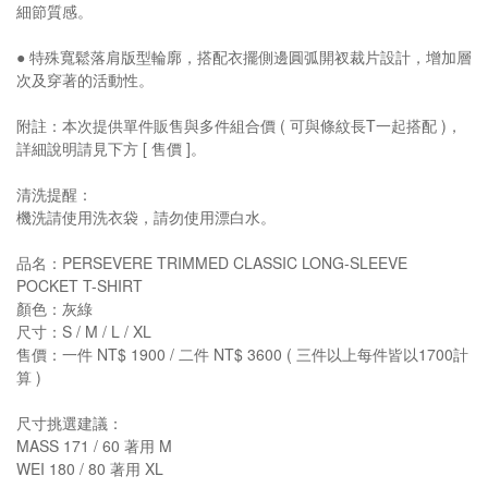
細節質感。
● 特殊寬鬆落肩版型輪廓，搭配衣擺側邊圓弧開衩裁片設計，增加層
次及穿著的活動性。
附註：本次提供單件販售與多件組合價 ( 可與條紋長T一起搭配 )，
詳細說明請見下方 [ 售價 ]。
清洗提醒：
機洗請使用洗衣袋，請勿使用漂白水。
品名：PERSEVERE TRIMMED CLASSIC LONG-SLEEVE
POCKET T-SHIRT
顏色：灰綠
尺寸：S / M / L / XL
售價：一件 NT$ 1900 / 二件 NT$ 3600 ( 三件以上每件皆以1700計
算 )
尺寸挑選建議：
MASS 171 / 60 著用 M
WEI 180 / 80 著用 XL