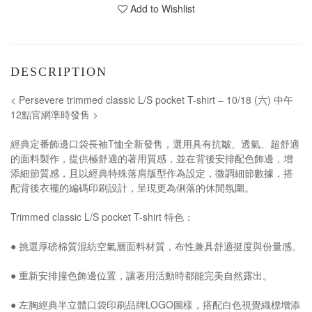
Add to Wishlist
DESCRIPTION
< Persevere trimmed classic L/S pocket T-shirt – 10/18 (六) 中午
12點官網準時發售 >
經典定番飾邊口袋長袖T恤全新發售，選用具有抗皺、透氣、超舒適
的面料製作，提供極舒適的著用質感，並在背後安排配色飾邊，增
添細節質感，且以經典特殊落肩版型作為設定，微調細節數據，搭
配背後衣襬的編碼印刷設計，呈現更為俐落的休閒氛圍。
Trimmed classic L/S pocket T-shirt 特色：
● 挑選厚磅棉質混紡空氣層面料材質，布性兼具舒適挺度與份量感。
● 重新安排撞色飾邊位置，讓著用活動時都能完美自然露出。
● 左胸經典半立體口袋印刷品牌LOGO圖樣，搭配白色視覺織標增添