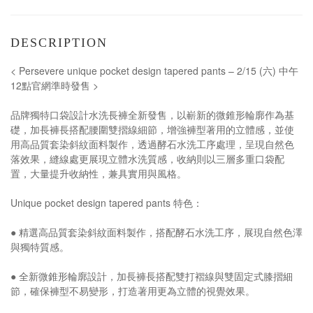
DESCRIPTION
< Persevere unique pocket design tapered pants – 2/15 (六) 中午
12點官網準時發售 >
品牌獨特口袋設計水洗長褲全新發售，以嶄新的微錐形輪廓作為基
礎，加長褲長搭配腰圍雙摺線細節，增強褲型著用的立體感，並使
用高品質套染斜紋面料製作，透過酵石水洗工序處理，呈現自然色
落效果，縫線處更展現立體水洗質感，收納則以三層多重口袋配
置，大量提升收納性，兼具實用與風格。
Unique pocket design tapered pants 特色：
● 精選高品質套染斜紋面料製作，搭配酵石水洗工序，展現自然色澤
與獨特質感。
● 全新微錐形輪廓設計，加長褲長搭配雙打褶線與雙固定式膝摺細
節，確保褲型不易變形，打造著用更為立體的視覺效果。