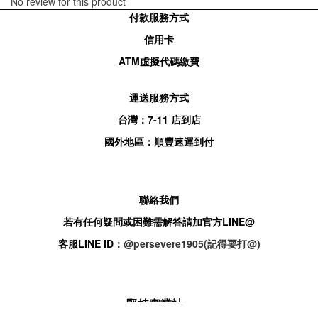
No review for this product
付款服務方式
信用卡
ATM
虛擬代碼繳費
運送服務方式
台灣：
7-11
店到店
國外地區：順豐速運到付
聯絡我們
若有任何疑問或困難需解答請加官方
LINE@
客服
LINE ID：
@persevere1905(記得要打@)
堅持實業社