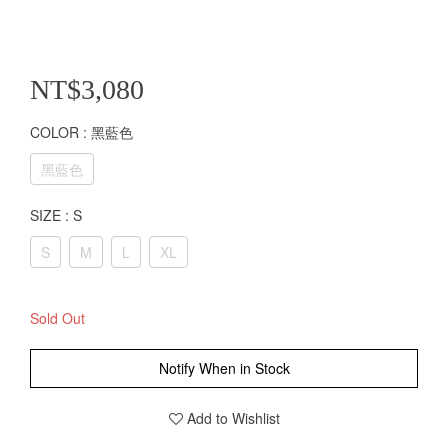
NT$3,080
COLOR
: 黑藍色
黑藍色
SIZE
: S
S
M
L
XL
Sold Out
Notify When in Stock
Add to Wishlist