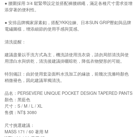
● 腰圍採用 3/4 鬆緊帶設定並搭配褲腰綁繩，滿足各種尺寸需求並增
添穿著的便利性。
● 安排品牌獨家尿素釦，搭配YKK拉鍊、日本SUN GRIP壓釦與品牌
電繡圖樣，增添細節的使用手感與質感。
清洗提醒：
建議盡量以手洗方式為主，機洗請使用洗衣袋，請勿局部清洗與使
用漂白水與烘乾，清洗後建議掛曬晾乾，降低衣物變形的可能。
特別備註：由於使用套染面料水洗加工的緣故，前幾次洗滌時顏色
稍微褪色，因此建議單獨清洗。
品名：PERSEVERE UNIQUE POCKET DESIGN TAPERED PANTS
顏色：黑藍色
尺寸：S / M / L / XL
售價：NT$ 3080
尺寸挑選建議：
MASS 171 / 60 著用 M