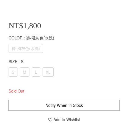
NT$1,800
COLOR
: 褲-淺灰色(水洗)
褲-淺灰色(水洗)
SIZE
: S
S
M
L
XL
Sold Out
Notify When in Stock
Add to Wishlist