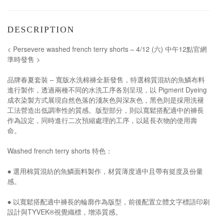
DESCRIPTION
< Persevere washed french terry shorts – 4/12 (六) 中午12點官網
準時發售 >
品牌春夏套裝 – 寬版水洗棉褲全新發售，特選棉質混紡的魚鱗布料
進行製作，透過兩種不同的水洗工序各別呈現，以 Pigment Dyeing
成衣染製方式展現自然色落的淺灰色與深灰色，黑色則是採用洗褪
工法營造出低調率性的質感。版型部分，則以寬鬆搭配適中的褲長
作為設定，同時進行二次預縮處理的工序，以延長衣物的使用壽
命。
Washed french terry shorts 特色：
● 選用棉質混紡的魚鱗面料製作，材質薄度適中且帶有挺度及份量
感。
● 以寬鬆搭配適中褲長的輪廓作為版型，前後配置立體文字標語印刷
設計與TYVEK®視覺織標，增添質感。