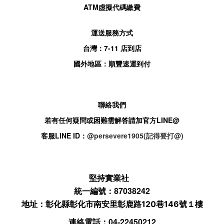
ATM
虛擬代碼繳費
運送服務方式
台灣：
7-11
店到店
國外地區：順豐速運到付
聯絡我們
若有任何疑問或困難需解答請加官方
LINE@
客服
LINE ID：
@persevere1905(記得要打@)
堅持實業社
統一編號：87038242
地址：
彰化縣彰化市南安里彰鹿路120巷146號１樓
連絡電話：04-22450212