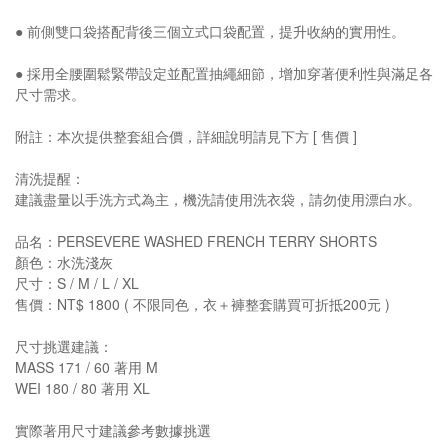
● 前側雙口袋搭配背後三個立式口袋配置，提升收納的實用性。
● 採用全腰圍鬆緊帶設定並配置抽繩細節，增加穿著便利性與滿足各
尺寸需求。
附註：本次提供整套組合價，詳細說明請見下方 [ 售價 ]
清洗提醒：
建議盡量以手洗方式為主，機洗請使用洗衣袋，請勿使用漂白水。
品名：PERSEVERE WASHED FRENCH TERRY SHORTS
顏色：水洗淺灰
尺寸：S / M / L / XL
售價：NT$ 1800 ( 不限同色，衣＋褲整套購買可折抵200元 )
尺寸挑選建議：
MASS 171 / 60 著用 M
WEI 180 / 80 著用 XL
實際著用尺寸建議參考數據挑選