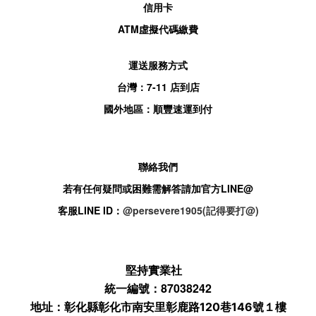
信用卡
ATM
虛擬代碼繳費
運送服務方式
台灣：
7-11
店到店
國外地區：順豐速運到付
聯絡我們
若有任何疑問或困難需解答請加官方
LINE@
客服
LINE ID：
@persevere1905(記得要打@)
堅持實業社
統一編號：87038242
地址：
彰化縣彰化市南安里彰鹿路120巷146號１樓