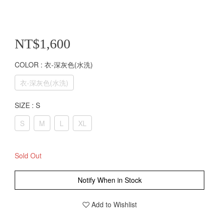
NT$1,600
COLOR
: 衣-深灰色(水洗)
衣-深灰色(水洗)
SIZE
: S
S
M
L
XL
Sold Out
Notify When in Stock
Add to Wishlist