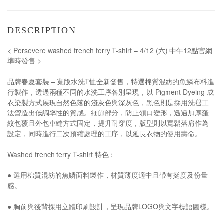
DESCRIPTION
< Persevere washed french terry T-shirt – 4/12 (六) 中午12點官網
準時發售 >
品牌春夏套裝 – 寬版水洗T恤全新發售，特選棉質混紡的魚鱗布料進
行製作，透過兩種不同的水洗工序各別呈現，以 Pigment Dyeing 成
衣染製方式展現自然色落的淺灰色與深灰色，黑色則是採用洗褪工
法營造出低調率性的質感。細節部分，防止領口變形，透過加厚羅
紋包覆且外包車縫方式固定，提升耐穿度，版型則以寬鬆落肩作為
設定，同時進行二次預縮處理的工序，以延長衣物的使用壽命。
Washed french terry T-shirt 特色：
● 選用棉質混紡的魚鱗面料製作，材質薄度適中且帶有挺度及份量
感。
● 胸前與後背採用立體印刷設計，呈現品牌LOGO與文字標語圖樣。