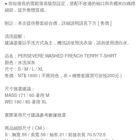
● 前短後長的寬鬆落肩版型設定，搭配不收邊的袖口與衣襬米白織標
細節，提升整體質感。
附註：本次提供整套組合價，詳細說明請見下方 [ 售價 ]
清洗提醒：
建議盡量以手洗方式為主，機洗請使用洗衣袋，請勿使用漂白水。
品名：PERSEVERE WASHED FRENCH TERRY T-SHIRT
顏色：水洗深灰
尺寸：S / M / L / XL
售價：NT$ 1600 ( 不限同色，衣＋褲整套購買可折抵200元 )
尺寸挑選建議：
MASS 171 / 60 著用 M
WEI 180 / 80 著用 XL
實際著用尺寸建議參考數據挑選
商品細部尺寸 ( CM )：
S：胸寬 59 / 肩寬 59 / 袖長 21 / 前後衣長 70.5/72.5