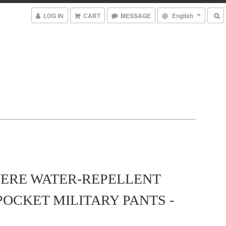
LOG IN
CART
MESSAGE
English
ERE WATER-REPELLENT
POCKET MILITARY PANTS -