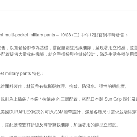
llent multi-pocket military pants – 10/28 (二) 中午12點官網準時發售 >
發售，以寬鬆輪廓作為基礎，搭配腰圍雙摺線細節，呈現著用立體感，並
配置提供大量收納機能，結合手插袋與拉鏈袋設計，滿足生活各種使用需求，另外
cket military pants 特色：
纖維面料製作，材質帶有抗撕裂紋理、抗皺、防潑水、彈性的機能度。
規劃為上插袋 / 本袋 / 拉鍊袋 的三層配置，搭配日本製 Sun Grip
配美國DURAFLEX尾夾的可拆式3M腰帶設計，滿足各種尺寸需求並增添
定，搭配腰際雙打折線及褲管剪裁細節，加強著用的褲型立體度。