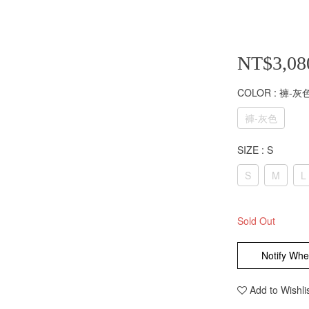
NT$3,08
COLOR
: 褲-灰
褲-灰色
SIZE
: S
S
M
L
Sold Out
Notify Whe
Add to Wishli