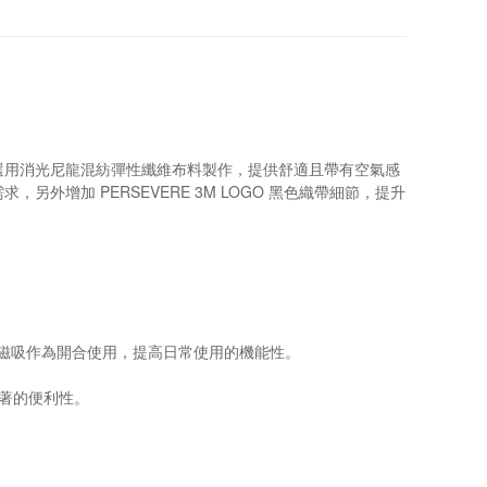
選用消光尼龍混紡彈性纖維布料製作，提供舒適且帶有空氣感
增加 PERSEVERE 3M LOGO 黑色織帶細節，提升
 壓釦及磁吸作為開合使用，提高日常使用的機能性。
穿著的便利性。