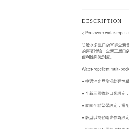
DESCRIPTION
< Persevere water-repe
防潑水多重口袋軍褲全新
的穿著體驗，全新三層口袋
便利性與識別度。
Water-repellent multi-po
● 挑選消光尼龍混紡彈性
● 全新三層收納口袋設定，
● 腰圍全鬆緊帶設定，搭
● 版型以寬鬆輪廓作為設