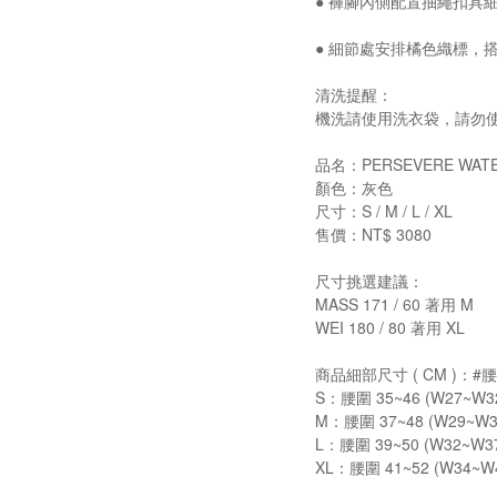
● 褲腳內側配置抽繩扣具
● 細節處安排橘色織標，
清洗提醒：
機洗請使用洗衣袋，請勿
品名：PERSEVERE WATER
顏色：灰色
尺寸：S / M / L / XL
售價：NT$ 3080
尺寸挑選建議：
MASS 171 / 60 著用 M
WEI 180 / 80 著用 XL
商品細部尺寸 ( CM )：
S：腰圍 35~46 (W27~W32)
M：腰圍 37~48 (W29~W34)
L：腰圍 39~50 (W32~W37)
XL：腰圍 41~52 (W34~W40