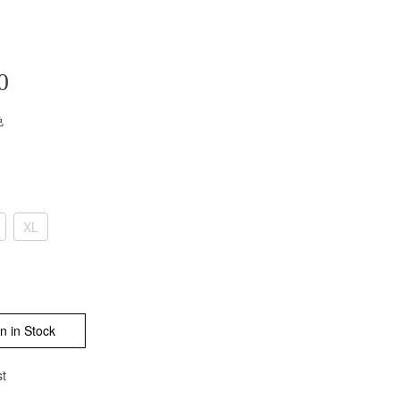
0
色
XL
n in Stock
st