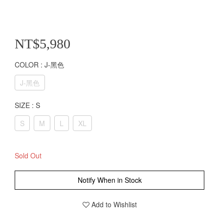
NT$5,980
COLOR
: J-黑色
J-黑色
SIZE
: S
S
M
L
XL
Sold Out
Notify When in Stock
Add to Wishlist