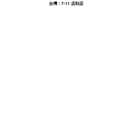
台灣：
7-11
店到店
國外地區：順豐速運到付
聯絡我們
若有任何疑問或困難需解答請加官方
LINE@
客服
LINE ID：
@persevere1905(記得要打@)
堅持實業社
統一編號：87038242
地址：
彰化縣彰化市南安里彰鹿路120巷146號１樓
連絡電話：04-22450212
E-MAIL：
persevere1905@gmail.com
隱私條款
|
條款與明細
| 2018 © PERSEVERE
®