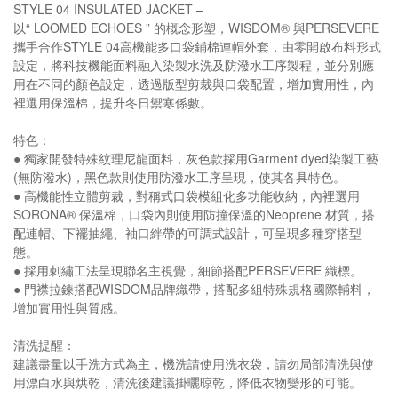
STYLE 04 INSULATED JACKET –
以“ LOOMED ECHOES ” 的概念形塑，WISDOM® 與PERSEVERE
攜手合作STYLE 04高機能多口袋鋪棉連帽外套，由零開啟布料形式
設定，將科技機能面料融入染製水洗及防潑水工序製程，並分別應
用在不同的顏色設定，透過版型剪裁與口袋配置，增加實用性，內
裡選用保溫棉，提升冬日禦寒係數。
特色：
● 獨家開發特殊紋理尼龍面料，灰色款採用Garment dyed染製工藝
(無防潑水)，黑色款則使用防潑水工序呈現，使其各具特色。
● 高機能性立體剪裁，對稱式口袋模組化多功能收納，內裡選用
SORONA® 保溫棉，口袋內則使用防撞保溫的Neoprene 材質，搭
配連帽、下襬抽繩、袖口絆帶的可調式設計，可呈現多種穿搭型
態。
● 採用刺繡工法呈現聯名主視覺，細節搭配PERSEVERE 織標。
● 門襟拉鍊搭配WISDOM品牌織帶，搭配多組特殊規格國際輔料，
增加實用性與質感。
清洗提醒：
建議盡量以手洗方式為主，機洗請使用洗衣袋，請勿局部清洗與使
用漂白水與烘乾，清洗後建議掛曬晾乾，降低衣物變形的可能。