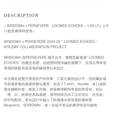
DESCRIPTION
< WISDOM® x PERSEVERE - LOOMED ECHOES – 1/25 (六) 上午
11點官網準時發售>
WISDOM® x PERSEVERE 2024-25 ‘’ LOOMED ECHOES ‘’
HOLIDAY COLLABORATION PROJECT
WISDOM® 與PERSEVERE 攜手合作，整體形象透過“ LOOMED
ECHOES ” 的概念形塑，在經歷時間淬鍊的迴響下，呈現出帶有使
用感的斑駁色落質地與極簡黑白灰設計。
本次聯名從雙方擅長的戶外與軍、工裝元素的設計中，找到屬於城
市舒適穿著的基礎與變化應用，包含了T-shirt、Hoodie、多口袋防
潑水鋪棉外套、錐形工作褲、拼接棒球帽與單肩斜跨背包，並以
「黑、白」經典色系為基礎，運用特殊洗水工法呈現出「水洗灰」
的中性配色，更在設計中融入了防風撥水與保溫防撞材質
Neoprene、SORONA®，進一步提升單品的實穿性與功能性。