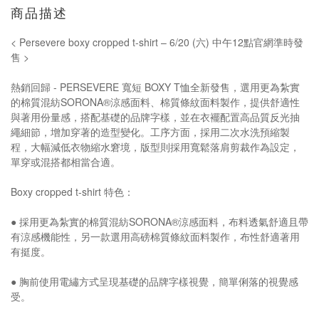
商品描述
< Persevere boxy cropped t-shirt – 6/20 (六) 中午12點官網準時發
售 >
熱銷回歸 - PERSEVERE 寬短 BOXY T恤全新發售，選用更為紮實
的棉質混紡SORONA®涼感面料、棉質條紋面料製作，提供舒適性
與著用份量感，搭配基礎的品牌字樣，並在衣襬配置高品質反光抽
繩細節，增加穿著的造型變化。工序方面，採用二次水洗預縮製
程，大幅減低衣物縮水窘境，版型則採用寬鬆落肩剪裁作為設定，
單穿或混搭都相當合適。
Boxy cropped t-shirt 特色：
● 採用更為紮實的棉質混紡SORONA®涼感面料，布料透氣舒適且帶
有涼感機能性，另一款選用高磅棉質條紋面料製作，布性舒適著用
有挺度。
● 胸前使用電繡方式呈現基礎的品牌字樣視覺，簡單俐落的視覺感
受。