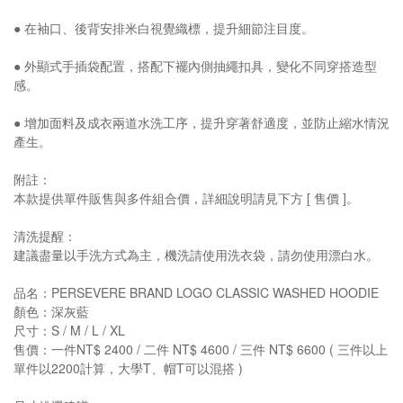
● 在袖口、後背安排米白視覺織標，提升細節注目度。
● 外顯式手插袋配置，搭配下襬內側抽繩扣具，變化不同穿搭造型
感。
● 增加面料及成衣兩道水洗工序，提升穿著舒適度，並防止縮水情況
產生。
附註：
本款提供單件販售與多件組合價，詳細說明請見下方 [ 售價 ]。
清洗提醒：
建議盡量以手洗方式為主，機洗請使用洗衣袋，請勿使用漂白水。
品名：PERSEVERE BRAND LOGO CLASSIC WASHED HOODIE
顏色：深灰藍
尺寸：S / M / L / XL
售價：一件NT$ 2400 / 二件 NT$ 4600 / 三件 NT$ 6600 ( 三件以上
單件以2200計算，大學T、帽T可以混搭 )