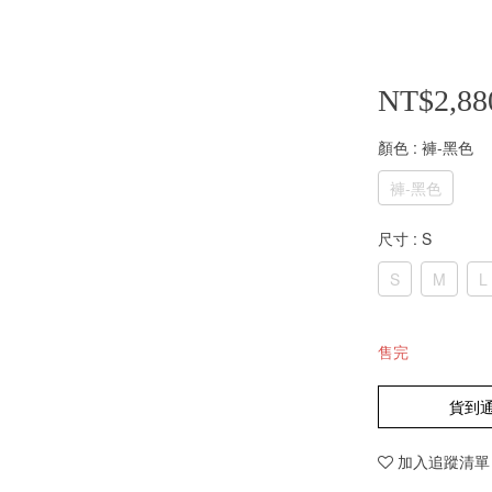
NT$2,88
顏色
: 褲-黑色
褲-黑色
尺寸
: S
S
M
L
售完
貨到
加入追蹤清單