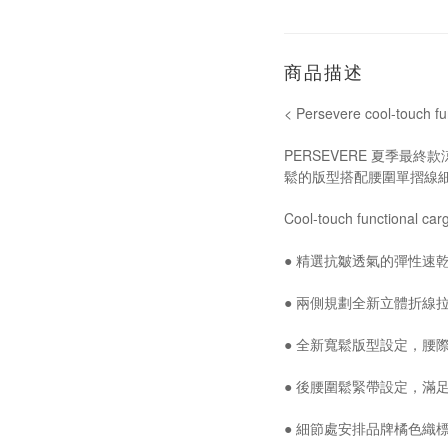
商品描述
< Persevere cool-touch
PERSEVERE 夏季最
鬆的版型搭配腰圍單摺線
Cool-touch functional c
● 精選抗皺透氣的彈性速乾
● 兩側規劃全新立體折線拉
● 全新寬鬆版型設定，腰
● 後腰圍鬆緊帶設定，滿
● 細節處安排品牌橘色織