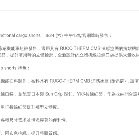
 functional cargo shorts – 8/24 (六) 中午12點官網準時發售 >
終款涼感機能軍短褲發售，選用具有 RUCO-THERM CMB 涼感塗層
細節，提升著用時的立體輪廓，全新設計的立體折線拉鍊口袋提供大量收
argo shorts 特色：
機能面料製作，布料具有 RUCO-THERM CMB 涼感塗層 (附吊牌)，
鍊口袋，並配置日本製 Sun Grip 壓釦、YKK拉鍊細節，作為收納開
際單打折線細節提升褲型立體度。
足各種尺寸需求並增添穿著的便利性。
標、同布色拉繩，提升整體質感。