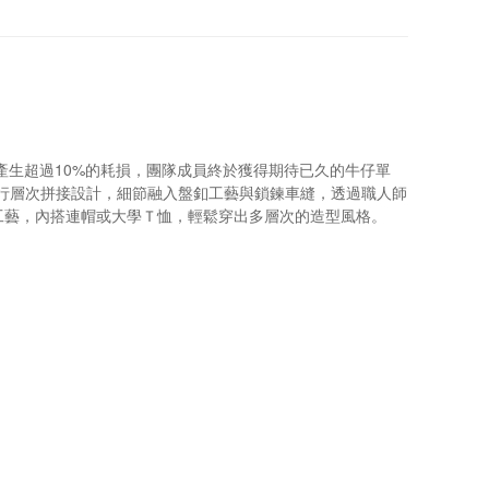
重後加工處理後所產生超過10%的耗損，團隊成員終於獲得期待已久的牛仔單
基礎進行層次拼接設計，細節融入盤釦工藝與鎖鍊車縫，透過職人師
工藝，內搭連帽或大學Ｔ恤，輕鬆穿出多層次的造型風格。