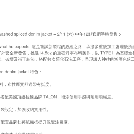
newashed spliced denim jacket – 2/11 (六) 中午12點官網準時發售 >
n can get what he expects. 這是嘗試新製程的必經之路，承擔多
套全新發售，挑選14.5oz 的重磅丹寧布料製作，以 TYPE II 為
落、破壞及補丁細節，搭配數次舊化石洗工序，呈現讓人神往的漸層色落
ced denim jacket 特色：
丹寧面料，布性厚實舒適帶有挺度。
釦搭配美國頂級拉鍊品牌 TALON，增添使用手感與耐用順暢度。
內袋設定，加強收納實用性。
節配置品牌杜邦紙織標提升視覺注目度。