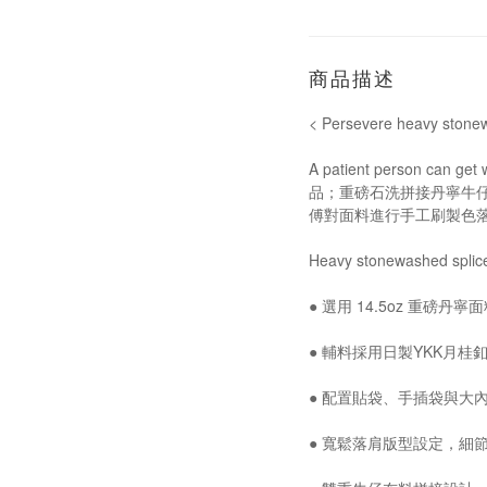
商品描述
< Persevere heavy sto
A patient perso
品；重磅石洗拼接丹寧牛仔外
傅對面料進行手工刷製色
Heavy stonewashed spli
● 選用 14.5oz 重磅
● 輔料採用日製YKK月桂
● 配置貼袋、手插袋與大
● 寬鬆落肩版型設定，細