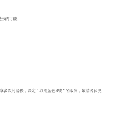
變形的可能。
次討論後，決定 " 取消藍色S號 " 的販售，敬請各位見