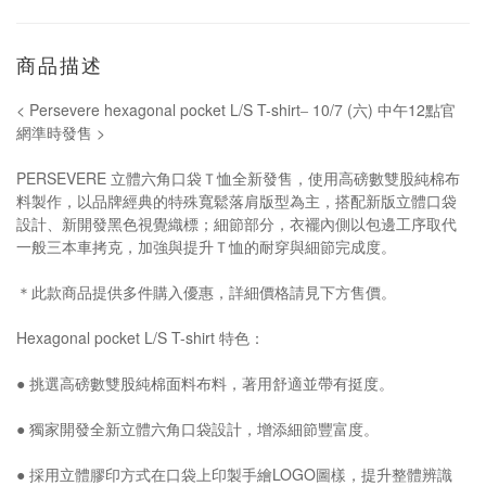
商品描述
< Persevere hexagonal pocket L/S T-shirt
10/7 (
)
12
–
六
中午
點官
>
網準時發售
PERSEVERE
立體六角口袋Ｔ恤全新發售，使用高磅數雙股純棉布
料製作，以品牌經典的特殊寬鬆落肩版型為主，搭配新版立體口袋
設計、新開發黑色視覺織標；細節部分，衣襬內側以包邊工序取代
一般三本車拷克，加強與提升Ｔ恤的耐穿與細節完成度。
＊此款商品提供多件購入優惠，詳細價格請見下方售價。
Hexagonal pocket L/S T-shirt
特色：
●
挑選高磅數雙股純棉面料布料，著用舒適並帶有挺度。
●
獨家開發全新立體六角口袋設計，增添細節豐富度。
LOGO
●
採用立體膠印方式在口袋上印製手繪
圖樣，提升整體辨識