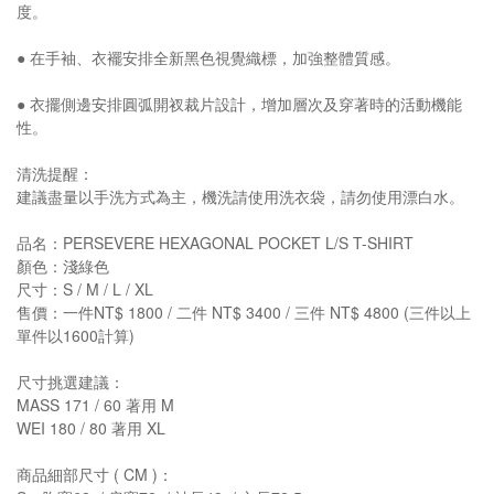
度。
●
在手袖、衣襬安排全新黑色視覺織標，加強整體質感。
●
衣擺側邊安排圓弧開衩裁片設計，增加層次及穿著時的活動機能
性。
清洗提醒：
建議盡量以手洗方式為主，機洗請使用洗衣袋，請勿使用漂白水。
PERSEVERE HEXAGONAL POCKET L/S T-SHIRT
品名：
顏色：
淺綠色
S / M / L / XL
尺寸：
NT$ 1800 /
NT$ 3400 /
NT$ 4800 (
售價：一件
二件
三件
三件以上
1600
)
單件以
計算
尺寸挑選建議：
MASS 171 / 60
M
著用
WEI 180 / 80
XL
著用
( CM )
商品細部尺寸
：