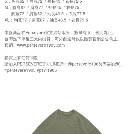
S
62 /
72 /
43 /
72.5
：胸寬
肩寬
袖長
衣長
M
67 /
77 /
45 /
75
：胸寬
肩寬
袖長
衣長
L
72 /
82 /
46.5 /
77.5
：胸寬
肩寬
袖長
衣長
XL
77 /
87 /
48.5 /
79.5
：胸寬
肩寬
袖長
衣長
Persevere
本款商品在
官方網站販售，數量有限，售完為止。
台灣區下單後三天內出貨，海外配送時效以順豐官網公告為主。
www.persevere1905.com
官網：
購買上有任何問題
PERSEVERE
LINE@
@persevere1905(
@)_
請加入
官方
：
需要加
#persevere1905 #psvr1905