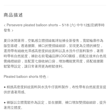
商品描述
< Persevere pleated balloon shorts – 5/18 (六) 中午12點官網準時
發售 >
夏日休閒著用，空氣感立體摺線氣球短褲全新發售，寬鬆輪廓作為
版型基礎，透過腰圍、褲口的雙摺線細節，呈現更為立體的褲型，
選用帶有細緻光澤感高密度斜紋面料以及水洗牛仔面料製作，著用
時帶有自然挺度，褲款右前電繡品牌LOGO圖樣，搭配左後米白色視
覺織標細節，並配置七個收納口袋，增加機能實用度，搭配後腰圍
鬆緊帶設定，讓日常著用更為輕鬆便利。
Pleated balloon shorts 特色：
● 精挑高密度斜紋面料與水洗牛仔面料製作，布性帶有自然挺度並提
供舒適著用感。
● 褲版以立體寬鬆作為設定，並在腰圍、褲口增加雙摺線細節，提升
著用立體度。