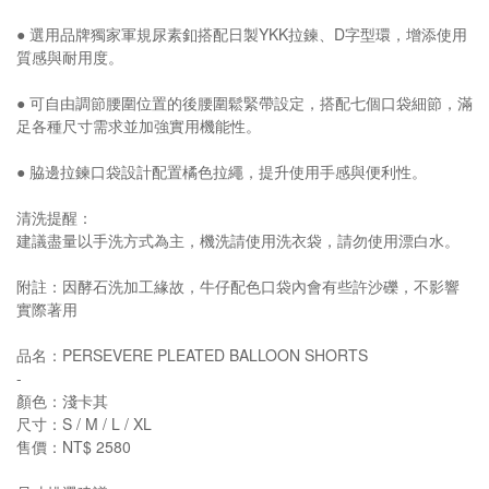
● 選用品牌獨家軍規尿素釦搭配日製YKK拉鍊、D字型環，增添使用
質感與耐用度。
● 可自由調節腰圍位置的後腰圍鬆緊帶設定，搭配七個口袋細節，滿
足各種尺寸需求並加強實用機能性。
● 脇邊拉鍊口袋設計配置橘色拉繩，提升使用手感與便利性。
清洗提醒：
建議盡量以手洗方式為主，機洗請使用洗衣袋，請勿使用漂白水。
附註：因酵石洗加工緣故，牛仔配色口袋內會有些許沙礫，不影響
實際著用
品名：PERSEVERE PLEATED BALLOON SHORTS
-
顏色：淺卡其
尺寸：S / M / L / XL
售價：NT$ 2580