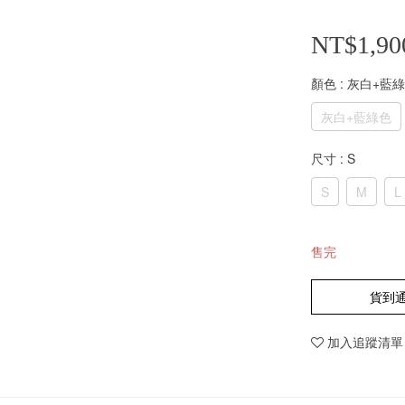
NT$1,90
顏色
: 灰白+藍
灰白+藍綠色
尺寸
: S
S
M
L
售完
貨到
加入追蹤清單