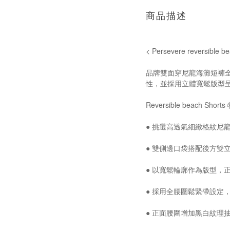
商品描述
< Persevere reversibl
品牌雙面穿尼龍海灘短褲
性，並採用立體寬鬆版型
Reversible beach Short
● 挑選高透氣細緻格紋尼
● 雙側邊口袋搭配後方雙
● 以寬鬆輪廓作為版型，
● 採用全腰圍鬆緊帶設定
● 正面腰圍增加黑白紋理