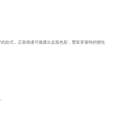
穿的款式，正面側邊可微露出反面色彩，豐富穿著時的變化
感。