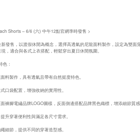
e beach Shorts – 6/6 (六) 中午12點官網準時發售 >
全新發售，以渡假休閒為概念，選擇高透氣的尼龍面料製作，設定為雙面
呈現，適合與各式上衣搭配，輕鬆穿出夏日休閒氛圍。
s 特色：
龍面料製作，具有透氣且帶有自然挺度特色。
立式口袋配置，增強收納的實用性。
正面褲腳電繡品牌LOGO圖樣，反面側邊搭配品牌黑色織標，增添細節質
，提升穿著便利性與滿足各尺寸需求。
抽繩細節，提供不同的穿著造型感。