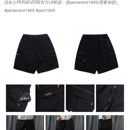
請加入PERSEVERE官方LINE@：@persevere1905(需要加@)_
#persevere1905 #psvr1905