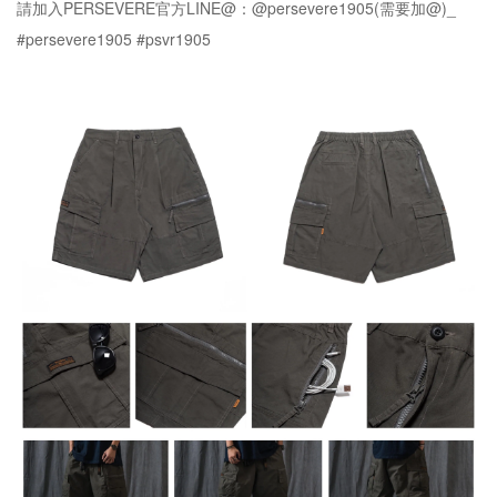
請加入PERSEVERE官方LINE@：@persevere1905(需要加@)_
#persevere1905 #psvr1905