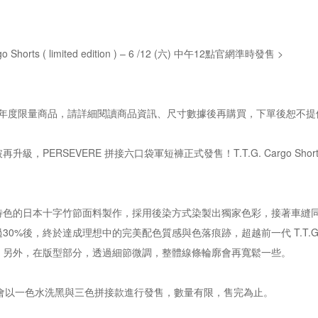
argo Shorts ( limited edition ) – 6 /12 (六) 中午12點官網準時發售 >
ERE 年度限量商品，請詳細閱讀商品資訊、尺寸數據後再購買，下單後恕不
級，PERSEVERE 拼接六口袋軍短褲正式發售！T.T.G. Cargo Sh
特色的日本十字竹節面料製作，採用後染方式染製出獨家色彩，接著車縫
0%後，終於達成理想中的完美配色質感與色落痕跡，超越前一代 T.T.G. C
。另外，在版型部分，透過細節微調，整體線條輪廓會再寬鬆一些。
horts II 會以一色水洗黑與三色拼接款進行發售，數量有限，售完為止。