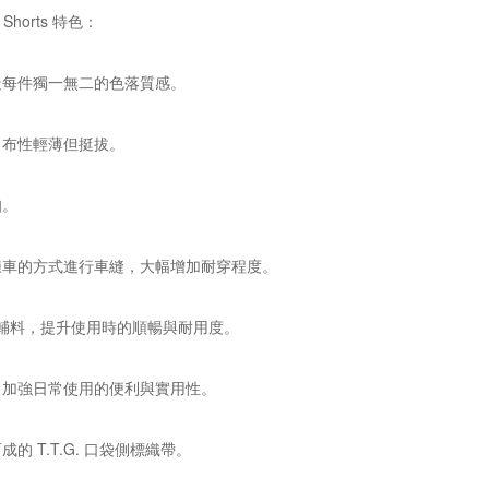
go Shorts 特色：
造每件獨一無二的色落質感。
，布性輕薄但挺拔。
扣。
鍊車的方式進行車縫，大幅增加耐穿程度。
五金輔料，提升使用時的順暢與耐用度。
，加強日常使用的便利與實用性。
的 T.T.G. 口袋側標織帶。