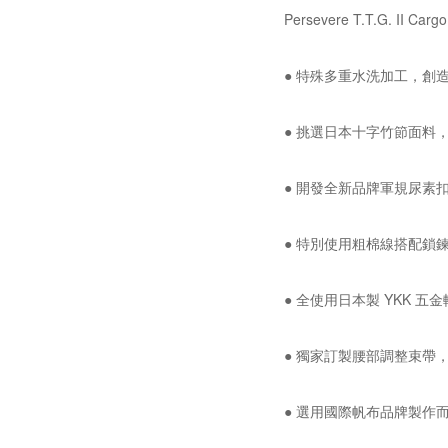
Persevere T.T.G. II Car
● 特殊多重水洗加工，創
● 挑選日本十字竹節面料
● 開發全新品牌軍規尿素
● 特別使用粗棉線搭配鎖
● 全使用日本製 YKK 
● 獨家訂製腰部調整束帶
● 選用國際帆布品牌製作而成