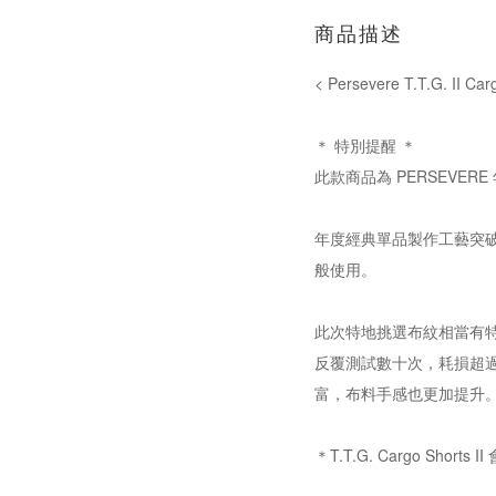
商品描述
< Persevere T.T.G. II C
＊ 特別提醒 ＊
此款商品為 PERSEV
年度經典單品製作工藝突破再升
般使用。
此次特地挑選布紋相當有
反覆測試數十次，耗損超過3
富，布料手感也更加提升
＊T.T.G. Cargo S