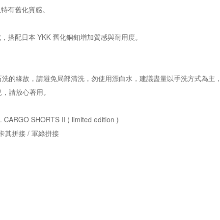
現特有舊化質感。
，搭配日本 YKK 舊化銅釦增加質感與耐用度。
石洗的緣故，請避免局部清洗，勿使用漂白水，建議盡量以手洗方式為主
況，請放心著用。
RGO SHORTS II ( limited edition )
卡其拼接 / 軍綠拼接