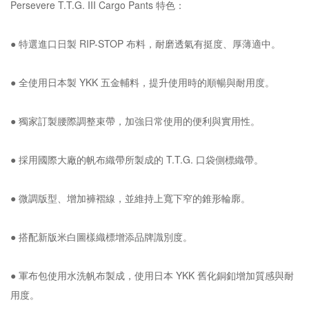
Persevere T.T.G. III Cargo Pants 特色：
● 特選進口日製 RIP-STOP 布料，耐磨透氣有挺度、厚薄適中。
● 全使用日本製 YKK 五金輔料，提升使用時的順暢與耐用度。
● 獨家訂製腰際調整束帶，加強日常使用的便利與實用性。
● 採用國際大廠的帆布織帶所製成的 T.T.G. 口袋側標織帶。
● 微調版型、增加褲褶線，並維持上寬下窄的錐形輪廓。
● 搭配新版米白圖樣織標增添品牌識別度。
● 軍布包使用水洗帆布製成，使用日本 YKK 舊化銅釦增加質感與耐
用度。