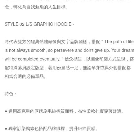
念，轉化為自我勉勵的人生目標。
STYLE 02 L/S GRAPHIC HOODIE -
將代表雙方的經典骷髏頭像與文字品牌圖樣，搭配 “ The path of life
is not always smooth, so persevere and don't give up. Your dream
will be completed eventually. ” 信念標語，以圖像印製方式呈現，搭
配特殊落肩設定版型，著用份量感十足，無論單穿或與外套搭配都
相當合適的必備單品。
特色：
● 選用高克重的厚磅刷毛純棉質面料，布性柔軟扎實穿著舒適。
● 獨家訂染鴨綠色搭配品牌織標，提升細節質感。