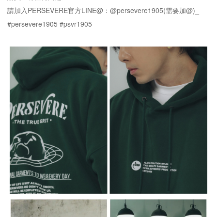
請加入PERSEVERE官方LINE@：@persevere1905(需要加@)_
#persevere1905 #psvr1905