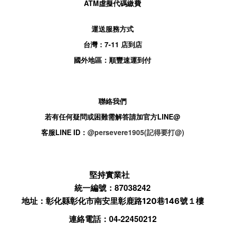
ATM
虛擬代碼繳費
運送服務方式
台灣：
7-11
店到店
國外地區：順豐速運到付
聯絡我們
若有任何疑問或困難需解答請加官方
LINE@
客服
LINE ID：
@persevere1905(記得要打@)
堅持實業社
統一編號：87038242
地址：
彰化縣彰化市南安里彰鹿路120巷146號１樓
連絡電話：04-22450212