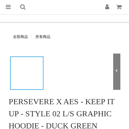
全部商品
所有商品
PERSEVERE X AES - KEEP IT
UP - STYLE 02 L/S GRAPHIC
HOODIE - DUCK GREEN