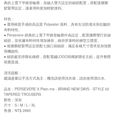
典的上寬下窄錐形輪廓，並融入雙方設定的細節配置，搭配後腰圍
鬆緊帶設定，讓著用時更加輕鬆便利。
特色：
● 選用棉質手感的高品質 Polyester 面料，具有生活防潑水與抗皺的
布料特性。
● Persevere 經典的上寬下窄錐形輪廓作為設定，配置腰際雙打折線
細節，並依據布料特性增加褲長，維持穿著時的褲型立體度。
● 後腰圍鬆緊帶設定搭配七個口袋細節，滿足各種尺寸需求並加強實
用機能性。
● 細節處安排聯名織標，搭配電繡LOGO與獨家聯名主釦，提升整體
視覺質感。
清洗提醒：
建議盡量以手洗方式為主，機洗請使用洗衣袋，請勿使用漂白水。
品名：PERSEVERE X Plain-me - BRAND NEW DAYS - STYLE 02
TAPERED TROUSERS
顏色：深灰
尺寸：S / M / L / XL
售價：NT$ 2880