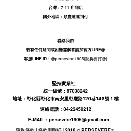
台灣：
7-11
店到店
國外地區：順豐速運到付
聯絡我們
若有任何疑問或困難需解答請加官方
LINE@
客服
LINE ID：
@persevere1905(記得要打@)
堅持實業社
統一編號：87038242
地址：
彰化縣彰化市南安里彰鹿路120巷146號１樓
連絡電話：04-22450212
E-MAIL：
persevere1905@gmail.com
隱私條款
|
條款與明細
| 2018 © PERSEVERE
®