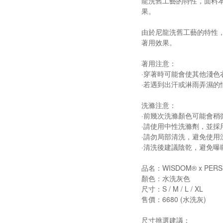
龍洗舊工藝的特性，面料
果。
由於尼龍洗舊工藝的特性
著用效果。
著用注意：
·穿著時可能會使其他淺
·若遇到出汗或淋雨弄濕
洗滌注意：
·前幾次洗滌顏色可能會
·請使用中性洗滌劑，並
·請勿局部清洗，避免使用
·清洗後建議陰乾，避免
品名：WISDOM® x PERSEV
顏色：水洗灰色
尺寸：S / M / L / XL
售價：6680 (水洗灰)
尺寸挑選建議：