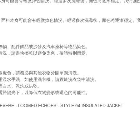
本身可能會有輕微掉色情況。經過多次洗滌後，顏色將逐漸穩定。我們強
，面料本身可能會有輕微掉色情況。經過多次洗滌後，顏色將逐漸穩定。
色衣物、配件飾品或沙發及汽車座椅等物品染色。
的情況，請盡快擦乾以避免染色，敬請特別留意。
稍微褪色，請務必與其他衣物分開單獨清洗。
採用溫水手洗。如使用洗衣機，請置於洗衣袋中清洗。
漂白水、乾洗或烘乾。
曝曬於陽光下，以降低衣物變形或退色的可能性。
ERE - LOOMED ECHOES - STYLE 04 INSULATED JACKET