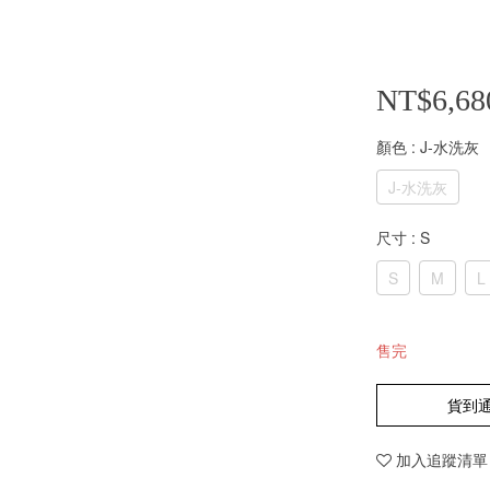
NT$6,68
顏色
: J-水洗灰
J-水洗灰
尺寸
: S
S
M
L
售完
貨到
加入追蹤清單