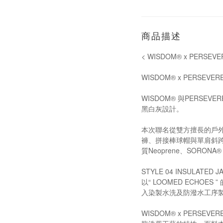
商品描述
< WISDOM® x PERSEV
WISDOM® x PERSEVERE 
WISDOM® 與PERSE
黑白灰設計。
本次聯名從雙方擅長的戶外
褲、拼接棒球帽與單肩斜
質Neoprene、SOR
STYLE 04 INSULATED J
以“ LOOMED ECHO
入染製水洗及防潑水工序
WISDOM® x PERS