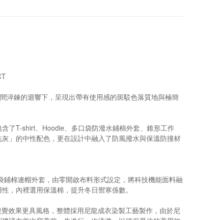
CT
塑，在經歷時間淬鍊的迴響下，呈現出帶有使用感的斑駁色落質地與極簡
shirt、Hoodie、多口袋防潑水鋪棉外套、錐形工作
洗灰」的中性配色，更在設計中融入了防風撥水與保溫防撞材
04高機能多口袋鋪棉連帽外套，由零開啟布料形式設定，將科技機能面料融
用性，內裡選用保溫棉，提升冬日禦寒係數。
合度更好，視覺效果更具風格，整體採用尼龍成衣染製工藝製作，由於尼