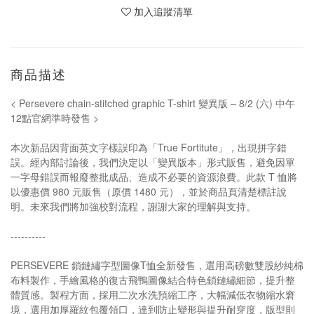
加入追蹤清單
商品描述
< Persevere chain-stitched graphic T-shirt 變異版 – 8/2 (六) 中午
12點官網準時發售 >
本次新品因背面英文字樣誤印為「True Fortitute」，出現拼字錯
誤。經內部討論後，我們決定以「變異版本」形式販售，避免因單
一字母錯誤而報廢整批成品、造成不必要的資源浪費。此款 T 恤將
以優惠價 980 元販售（原價 1480 元），並於商品頁清楚標註說
明。未來我們將加強校對流程，謝謝大家的理解與支持。
----------
PERSEVERE 鎖鏈繡字型圖像T恤全新發售，選用高磅數雙股紗純棉
布料製作，手繪風格的復古飛鴨圖像結合特色鎖鏈繡細節，提升整
體質感。製程方面，採用二次水洗預縮工序，大幅減低衣物縮水窘
境，選用加厚羅紋包覆領口，達到防止變形與提升耐穿度，版型則