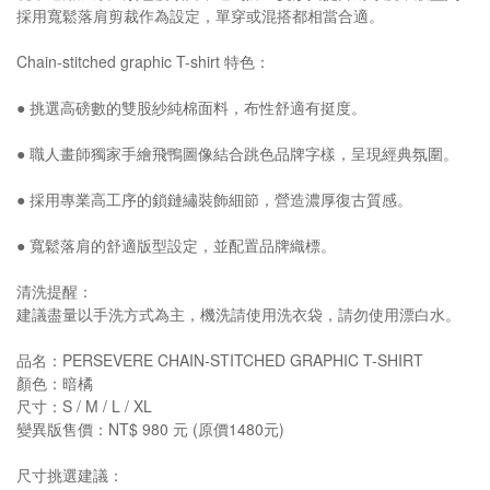
採用寬鬆落肩剪裁作為設定，單穿或混搭都相當合適。
Chain-stitched graphic T-shirt 特色：
● 挑選高磅數的雙股紗純棉面料，布性舒適有挺度。
● 職人畫師獨家手繪飛鴨圖像結合跳色品牌字樣，呈現經典氛圍。
● 採用專業高工序的鎖鏈繡裝飾細節，營造濃厚復古質感。
● 寬鬆落肩的舒適版型設定，並配置品牌織標。
清洗提醒：
建議盡量以手洗方式為主，機洗請使用洗衣袋，請勿使用漂白水。
品名：PERSEVERE CHAIN-STITCHED GRAPHIC T-SHIRT
顏色：暗橘
尺寸：S / M / L / XL
變異版售價：NT$ 980 元 (原價1480元)
尺寸挑選建議：