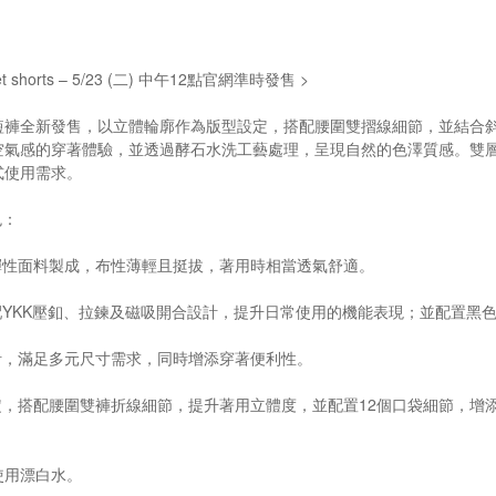
cket shorts – 5/23 (二) 中午12點官網準時發售 >
短褲全新發售，以立體輪廓作為版型設定，搭配腰圍雙摺線細節，並結合
空氣感的穿著體驗，並透過酵石水洗工藝處理，呈現自然的色澤質感。雙
式使用需求。
特色：
彈性面料製成，布性薄輕且挺拔，著用時相當透氣舒適。
配YKK壓釦、拉鍊及磁吸開合設計，提升日常使用的機能表現；並配置黑
計，滿足多元尺寸需求，同時增添穿著便利性。
定，搭配腰圍雙褲折線細節，提升著用立體度，並配置12個口袋細節，增
使用漂白水。