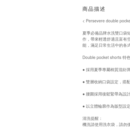
商品描述
< Persevere double po
夏季必備品牌水洗雙口袋
作，帶來輕透舒適且富有
能，滿足日常生活中的各
Double pocket shorts 
● 採用夏季專屬棉質混紡
● 雙層收納口袋設定，搭
● 腰圍採用後鬆緊帶為設
● 以立體輪廓作為版型設
清洗提醒：
機洗請使用洗衣袋，請勿