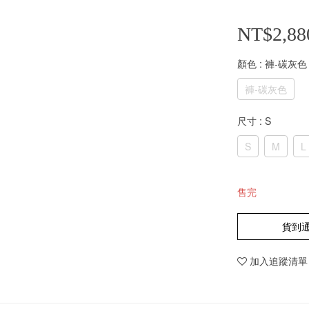
NT$2,88
顏色
: 褲-碳灰色
褲-碳灰色
尺寸
: S
S
M
L
售完
貨到
加入追蹤清單