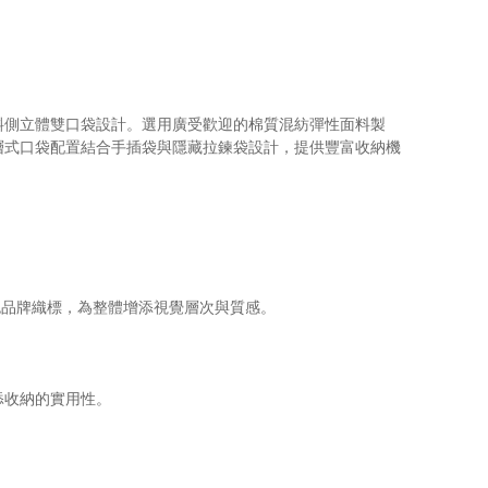
斜側立體雙口袋設計。選用廣受歡迎的棉質混紡彈性面料製
層式口袋配置結合手插袋與隱藏拉鍊袋設計，提供豐富收納機
色品牌織標，為整體增添視覺層次與質感。
添收納的實用性。