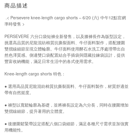
商品描述
.< Persevere knee-length cargo shorts – 6/20 (六) 中午12點官網
準時發售 >
PERSEVERE 六分口袋短褲全新發售，以及膝褲長作為版型設定，
挑選高品質的尼龍混紡棉質抗撕裂面料、牛仔面料製作，搭配腰圍
雙摺線細節呈現立體輪廓。牛仔面料使用酵石水洗工序處理帶出自
然色澤質感。側邊雙口袋配置結合手插袋與隱藏拉鍊袋設計，提供
豐富收納機能，滿足日常生活中的各式使用需求。
Knee-length cargo shorts 特色：
● 選用高品質尼龍混紡棉質抗撕裂面料、牛仔面料製作，材質舒適並
帶有自然挺度。
● 褲型以寬鬆輪廓為基礎，並將褲長設定為六分長，同時在腰圍增加
雙摺線細節，提升著用的立體度。
● 後腰圍鬆緊帶設定搭配八個口袋細節，滿足各種尺寸需求並加強實
用機能性。