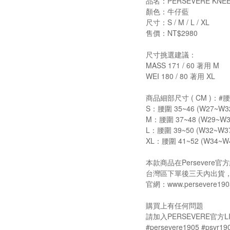
品名：PERSEVERE KNEE
顏色：牛仔藍
尺寸：S / M / L / XL
售價：NT$2980
尺寸挑選建議：
MASS 171 / 60 著用 M
WEI 180 / 80 著用 XL
商品細部尺寸 ( CM )：
S：腰圍 35~46 (W27~W32)
M：腰圍 37~48 (W29~W34)
L：腰圍 39~50 (W32~W37)
XL：腰圍 41~52 (W34~W40
本款商品在Persever
台灣區下單後三天內出貨
官網：www.persevere190
購買上有任何問題
請加入PERSEVERE官方LI
#persevere1905 #psvr19