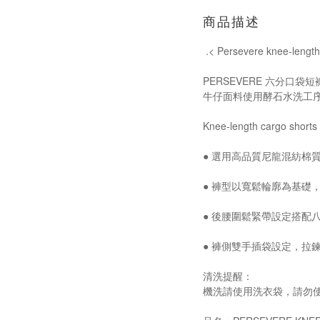
商品描述
.< Persevere knee-len
PERSEVERE 六分
牛仔面料使用酵石水洗工
Knee-length cargo shor
● 選用高品質尼龍混紡棉
● 褲型以寬鬆輪廓為基礎
● 後腰圍鬆緊帶設定搭配
● 褲側雙手插袋設定，拉
清洗提醒：
機洗請使用洗衣袋，請勿