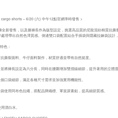
gth cargo shorts – 6/20 (六) 中午12點官網準時發售 >
口袋短褲全新發售，以及膝褲長作為版型設定，挑選高品質的尼龍混紡棉質抗
序處理帶出自然色澤質感。側邊雙口袋配置結合手插袋與隱藏拉鍊袋設計
ts 特色：
質抗撕裂面料、牛仔面料製作，材質舒適並帶有自然挺度。
，並將褲長設定為六分長，同時在腰圍增加雙摺線細節，提升著用的立體
八個口袋細節，滿足各種尺寸需求並加強實用機能性。
鍊袋使用同布色拉繩，搭配品牌織標、軍規尿素釦，提高細節質感。
使用漂白水。