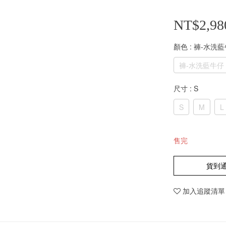
NT$2,98
顏色
: 褲-水洗
褲-水洗藍牛仔
尺寸
: S
S
M
L
售完
貨到
加入追蹤清單