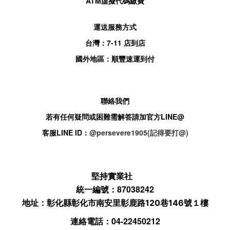
ATM
虛擬代碼繳費
運送服務方式
台灣：
7-11
店到店
國外地區：順豐速運到付
聯絡我們
若有任何疑問或困難需解答請加官方
LINE@
客服
LINE ID：
@persevere1905(記得要打@)
堅持實業社
統一編號：87038242
地址：
彰化縣彰化市南安里彰鹿路120巷146號１樓
連絡電話：04-22450212