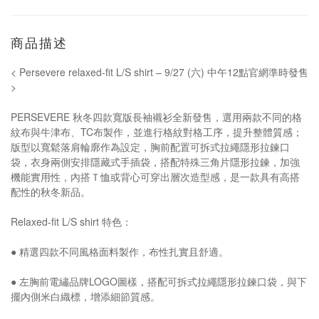
商品描述
< Persevere relaxed-fit L/S shirt – 9/27 (六) 中午12點官網準時發售
>
PERSEVERE 秋冬四款寬版長袖襯衫全新發售，選用兩款不同的格
紋布與牛津布、TC布製作，並進行格紋對格工序，提升整體質感；
版型以寬鬆落肩輪廓作為設定，胸前配置可拆式拉繩隱形拉鍊口
袋，衣身兩側安排隱藏式手插袋，搭配特殊三角片隱形拉鍊，加強
機能實用性，內搭Ｔ恤或背心可穿出層次造型感，是一款具有高搭
配性的秋冬新品。
Relaxed-fit L/S shirt 特色：
● 精選四款不同風格面料製作，布性扎實且舒適。
● 左胸前電繡品牌LOGO圖樣，搭配可拆式拉繩隱形拉鍊口袋，與下
擺內側米白織標，增添細節質感。