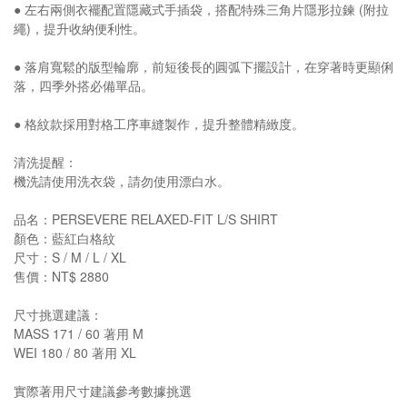
● 左右兩側衣襬配置隱藏式手插袋，搭配特殊三角片隱形拉鍊 (附拉
繩)，提升收納便利性。
● 落肩寬鬆的版型輪廓，前短後長的圓弧下擺設計，在穿著時更顯俐
落，四季外搭必備單品。
● 格紋款採用對格工序車縫製作，提升整體精緻度。
清洗提醒：
機洗請使用洗衣袋，請勿使用漂白水。
品名：PERSEVERE RELAXED-FIT L/S SHIRT
顏色：藍紅白格紋
尺寸：S / M / L / XL
售價：NT$ 2880
尺寸挑選建議：
MASS 171 / 60 著用 M
WEI 180 / 80 著用 XL
實際著用尺寸建議參考數據挑選