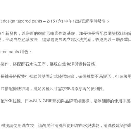
cket design tapered pants – 2/15 (六) 中午12點官網準時發售 >
褲全新發售，以嶄新的微錐形輪廓作為基礎，加長褲長搭配腰圍雙摺線細
理，呈現自然色落效果，縫線處更展現立體水洗質感，收納則以三層多重
apered pants 特色：
料製作，搭配酵石水洗工序，展現自然色澤與獨特質感。
，加長褲長搭配雙打褶線與雙固定式膝摺細節，確保褲型不易變形，打造著
緊帶設定並搭配褲腰綁繩，滿足各種尺寸需求並增添穿著的便利性。
配YKK拉鍊、日本SUN GRIP壓釦與品牌電繡圖樣，增添細節的使用手
，機洗請使用洗衣袋，請勿局部清洗與使用漂白水與烘乾，清洗後建議掛