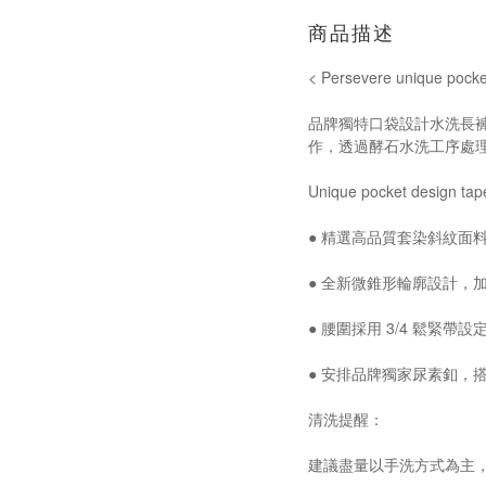
商品描述
< Persevere unique po
品牌獨特口袋設計水洗長
作，透過酵石水洗工序處
Unique pocket design t
● 精選高品質套染斜紋面
● 全新微錐形輪廓設計
● 腰圍採用 3/4 鬆
● 安排品牌獨家尿素釦，搭
清洗提醒：
建議盡量以手洗方式為主