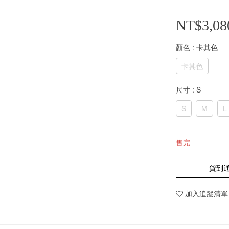
NT$3,08
顏色
: 卡其色
卡其色
尺寸
: S
S
M
L
售完
貨到
加入追蹤清單