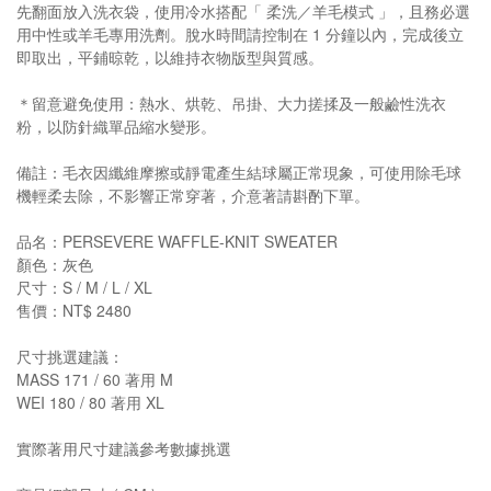
先翻面放入洗衣袋，使用冷水搭配「 柔洗／羊毛模式 」，且務必選
用中性或羊毛專用洗劑。脫水時間請控制在 1 分鐘以內，完成後立
即取出，平鋪晾乾，以維持衣物版型與質感。
＊留意避免使用：熱水、烘乾、吊掛、大力搓揉及一般鹼性洗衣
粉，以防針織單品縮水變形。
備註：毛衣因纖維摩擦或靜電產生結球屬正常現象，可使用除毛球
機輕柔去除，不影響正常穿著，介意著請斟酌下單。
品名：PERSEVERE WAFFLE-KNIT SWEATER
顏色：灰色
尺寸：S / M / L / XL
售價：NT$ 2480
尺寸挑選建議：
MASS 171 / 60 著用 M
WEI 180 / 80 著用 XL
實際著用尺寸建議參考數據挑選