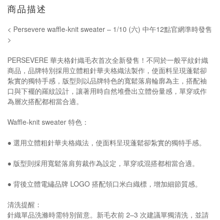
商品描述
< Persevere waffle-knit sweater – 1/10 (六) 中午12點官網準時發售
>
PERSEVERE 華夫格針織毛衣首次全新發售！不同於一般平紋針織
商品，品牌特別採用立體粗針華夫格織法製作，使面料呈現蓬鬆卻
紮實的獨特手感，版型則以品牌特色的寬鬆落肩輪廓為主，搭配袖
口與下襬的羅紋設計，讓著用時自然堆疊出立體份量感，單穿或作
為層次搭配都相當合適。
Waffle-knit sweater 特色：
● 選用立體粗針華夫格織法，使面料呈現蓬鬆卻紮實的獨特手感。
● 版型則採用寬鬆落肩剪裁作為設定，單穿或混搭都相當合適。
● 背後立體電繡品牌 LOGO 搭配領口米白織標，增加細節質感。
清洗提醒：
針織單品洗滌時需特別留意。新毛衣前 2–3 次建議單獨清洗，並請