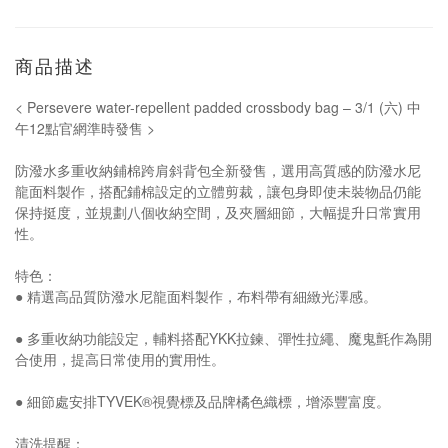
商品描述
< Persevere water-repellent padded crossbody bag – 3/1 (六) 中
午12點官網準時發售 >
防潑水多重收納鋪棉跨肩斜背包全新發售，選用高質感的防潑水尼
龍面料製作，搭配鋪棉設定的立體剪裁，讓包身即使未裝物品仍能
保持挺度，並規劃八個收納空間，及夾層細節，大幅提升日常實用
性。
特色：
● 精選高品質防潑水尼龍面料製作，布料帶有細緻光澤感。
● 多重收納功能設定，輔料搭配YKK拉鍊、彈性拉繩、魔鬼氈作為開
合使用，提高日常使用的實用性。
● 細節處安排TYVEK®視覺標及品牌橘色織標，增添豐富度。
清洗提醒：